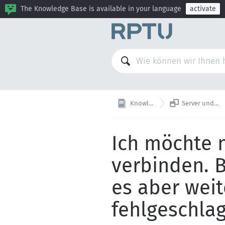
The Knowledge Base is available in your language
activate

Knowledge Base
Server und Remotelogin
Ich möchte 
verbinden. B
es aber weit
fehlgeschlag