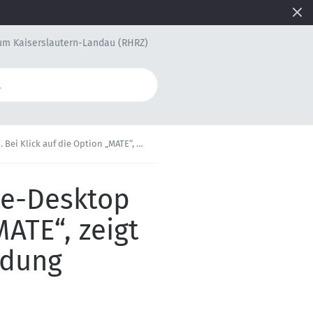
um Kaiserslautern-Landau (RHRZ)
ber weiterhin an, dass die Verbindung fehlgeschlagen ist.
te-Desktop
MATE“, zeigt
ndung