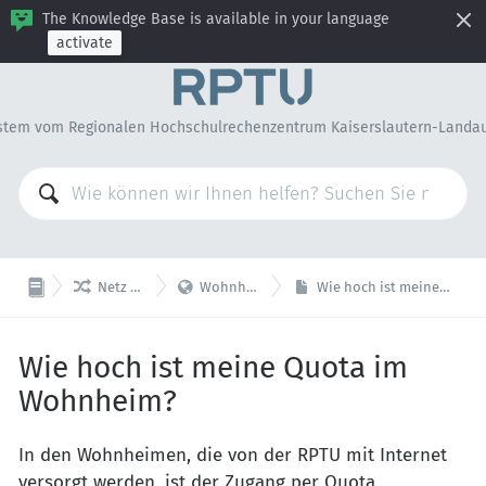
The Knowledge Base is available in your language
activate
stem vom Regionalen Hochschulrechenzentrum Kaiserslautern-Landa


Netz & Telefonie
Wohnheim Internet
Wie hoch ist meine Quota im Wohnheim?
Wie hoch ist meine Quota im
Wohnheim?
In den Wohnheimen, die von der RPTU mit Internet
versorgt werden, ist der Zugang per Quota