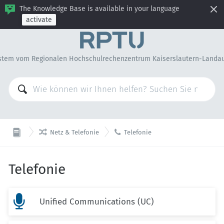
The Knowledge Base is available in your language
activate
stem vom Regionalen Hochschulrechenzentrum Kaiserslautern-Landa


Netz & Telefonie
Telefonie
Telefonie

Unified Communications (UC)