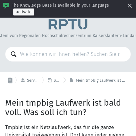
The Knowledge Base is available in your language
activate
stem vom Regionalen Hochschulrechenzentrum Kaiserslautern-Landa


Serverdienste
Speicher
Mein tmpbig Laufwerk ist bald voll. Was soll ich tun?
Mein tmpbig Laufwerk ist bald
voll. Was soll ich tun?
Tmpbig ist ein Netzlaufwerk, das für die ganze
Universität freigegeben ist. Dort kann jeder eigene