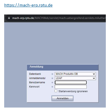
https://mach-erp.rptu.de