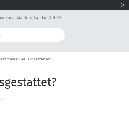
um Kaiserslautern-Landau (RHRZ)
.de mit einer GPU ausgestattet?
usgestattet?
et.