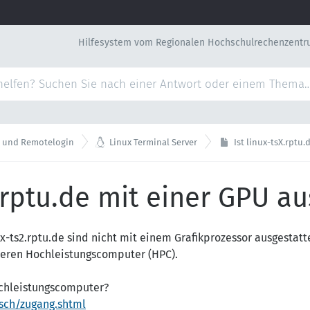
Hilfesystem vom Regionalen Hochschulrechenzentr

r und Remotelogin
Linux Terminal Server
Ist linux-tsX.rptu
X.rptu.de mit einer GPU a
ux-ts2.rptu.de sind nicht mit einem Grafikprozessor ausgestatt
eren Hochleistungscomputer (HPC).
ochleistungscomputer?
tsch/zugang.shtml