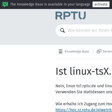
The Knowledge Base is available in your language
activate

Knowledge Base
Serve
Ist linux-ts
Nein, linux-ts1.rptu.de und lin
Verwenden Sie stattdessen uns
Wie erhalte ich Zugang zum H
https://hpc.rz.rptu.de/elwetri