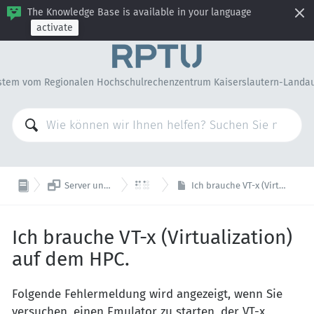
The Knowledge Base is available in your language
activate
stem vom Regionalen Hochschulrechenzentrum Kaiserslautern-Landa


Server und Remotelogin
HPC
Ich brauche VT-x (Virtualization) auf dem HPC.
Ich brauche VT-x (Virtualization)
auf dem HPC.
Folgende Fehlermeldung wird angezeigt, wenn Sie
versuchen, einen Emulator zu starten, der VT-x