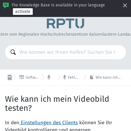
The Knowledge Base is available in your language
activate
stem vom Regionalen Hochschulrechenzentrum Kaiserslautern-Landa



Software & Lizenzen
Zoom
Fehlerbeseitigung
Wie kann ich mein Videobild testen?
Wie kann ich mein Videobild
testen?
In den
Einstellungen des Clients
können Sie Ihr
Videobild kontrollieren und anpassen.