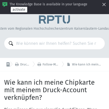
The Knowledge Base is available in your language
activate
stem vom Regionalen Hochschulrechenzentrum Kaiserslautern-Landa


Drucken, Kopieren, Scannen
Follow-Me, Multifunktionsgeräte (MuFuSys)
Wie kann ich meine Chipkarte mit meinem Druck-Account verknüpfen?
Wie kann ich meine Chipkarte
mit meinem Druck-Account
verknüpfen?